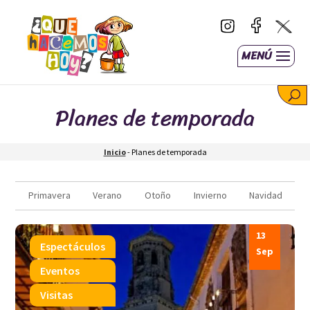
MENÚ
Planes de temporada
Inicio
-
Planes de temporada
Primavera
Verano
Otoño
Invierno
Navidad
13
Espectáculos
Sep
Eventos
Visitas