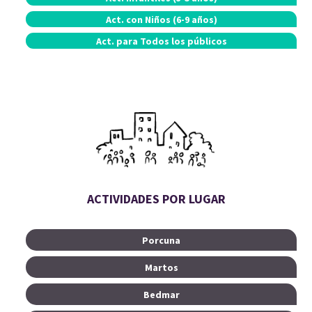
Act. con
Niños (6-9 años)
Act. para
Todos los públicos
ACTIVIDADES POR LUGAR
Porcuna
Martos
Bedmar