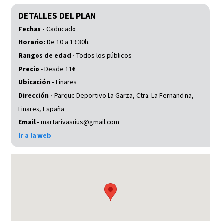
DETALLES DEL PLAN
Fechas -
Caducado
Horario:
De 10 a 19:30h.
Rangos de edad -
Todos los públicos
Precio
- Desde 11€
Ubicación -
Linares
Dirección -
Parque Deportivo La Garza, Ctra. La Fernandina,
Linares, España
Email -
martarivasrius@gmail.com
Ir a la web