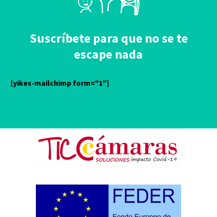
Suscríbete para que no se te
escape nada
[yikes-mailchimp form="1"]