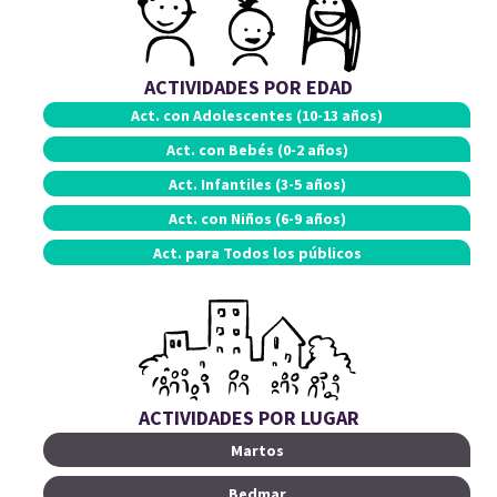
ACTIVIDADES POR EDAD
Act. con
Adolescentes (10-13 años)
Act. con
Bebés (0-2 años)
Act.
Infantiles (3-5 años)
Act. con
Niños (6-9 años)
Act. para
Todos los públicos
ACTIVIDADES POR LUGAR
Martos
Bedmar