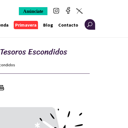
Anúnciate
enda
Primavera
Blog
Contacto
 Tesoros Escondidos
scondidos