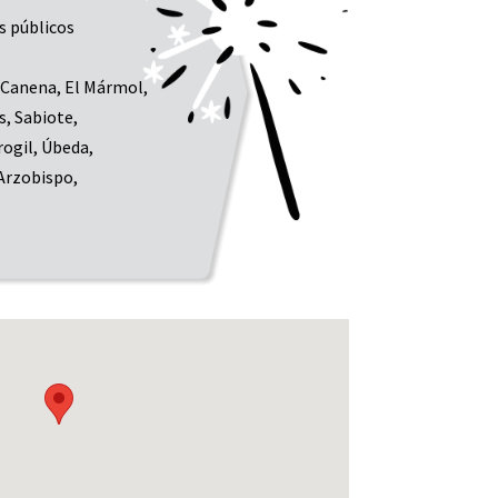
s públicos
, Canena, El Mármol,
s, Sabiote,
ogil, Úbeda,
 Arzobispo,