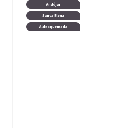
Andújar
Santa Elena
Aldeaquemada