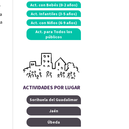
Act. con
Bebés (0-2 años)
r
Act.
Infantiles (3-5 años)
la
na
Act. con
Niños (6-9 años)
Act. para
Todos los
públicos
e
ACTIVIDADES POR LUGAR
Sorihuela del Guadalimar
Jaén
Úbeda