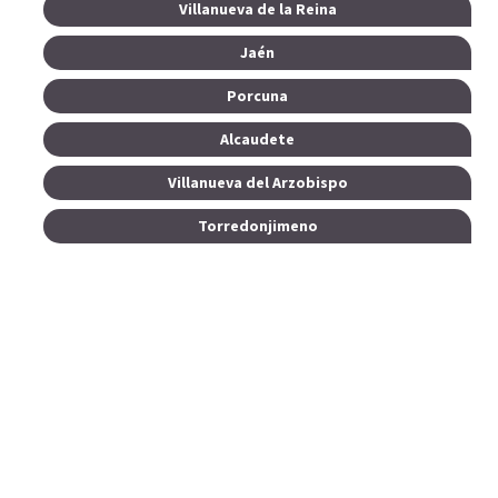
Villanueva de la Reina
Jaén
Porcuna
Alcaudete
Villanueva del Arzobispo
Torredonjimeno