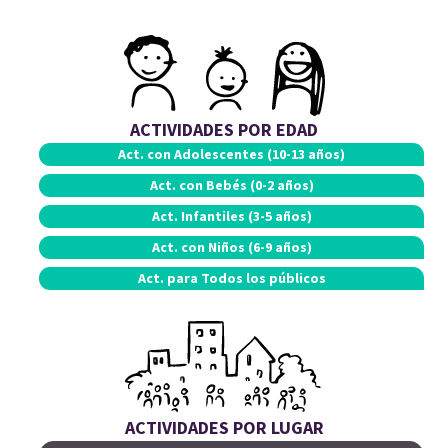
ACTIVIDADES POR EDAD
Act. con
Adolescentes (10-13 años)
Act. con
Bebés (0-2 años)
Act.
Infantiles (3-5 años)
Act. con
Niños (6-9 años)
Act. para
Todos los públicos
ACTIVIDADES POR LUGAR