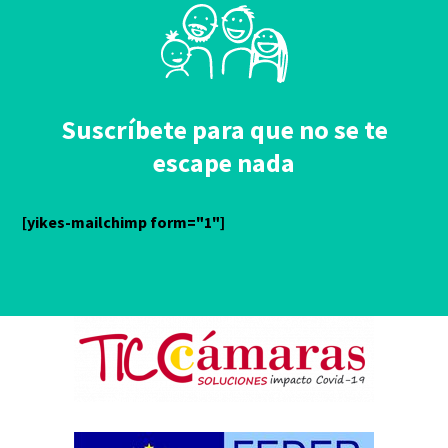
Suscríbete para que no se te
escape nada
[yikes-mailchimp form="1"]